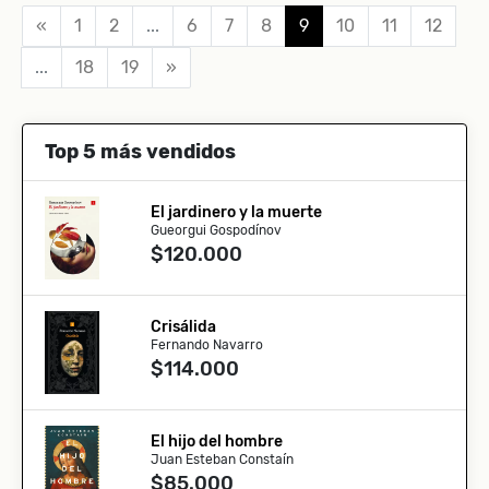
«
1
2
...
6
7
8
9
10
11
12
...
18
19
»
Top 5 más vendidos
El jardinero y la muerte
Gueorgui Gospodínov
$120.000
Crisálida
Fernando Navarro
$114.000
El hijo del hombre
Juan Esteban Constaín
$85.000