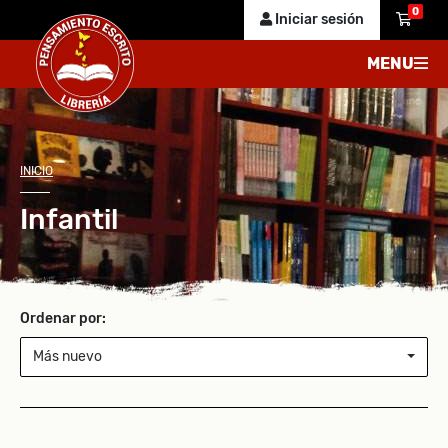
0
Iniciar sesión
MENU
INICIO
Infantil
Ordenar por:
Más nuevo