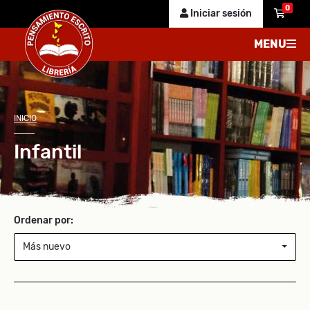
0
Iniciar sesión
MENU
INICIO
Infantil
Ordenar por:
Más nuevo