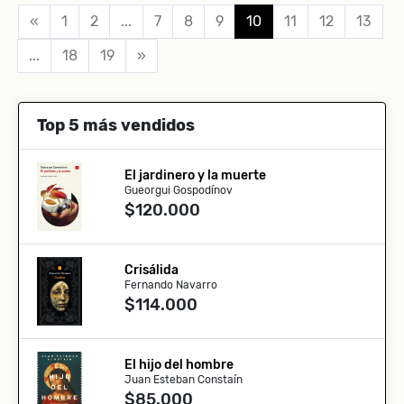
«
1
2
...
7
8
9
10
11
12
13
...
18
19
»
Top 5 más vendidos
El jardinero y la muerte
Gueorgui Gospodínov
$120.000
Crisálida
Fernando Navarro
$114.000
El hijo del hombre
Juan Esteban Constaín
$85.000