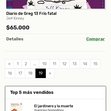
Diario de Greg 13 Frío fatal
Jeff Kinney
$65.000
Detalles
Comprar
«
1
2
...
10
11
12
13
14
15
16
17
18
19
»
Top 5 más vendidos
El jardinero y la muerte
Gueorgui Gospodínov