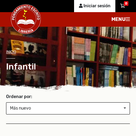
0
Iniciar sesión
MENU
INICIO
Infantil
Ordenar por:
Más nuevo