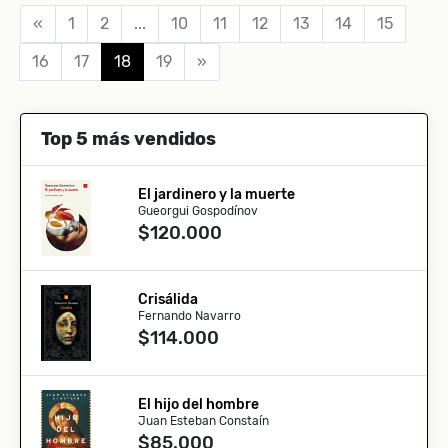
«
1
2
...
10
11
12
13
14
15
16
17
18
19
»
Top 5 más vendidos
El jardinero y la muerte
Gueorgui Gospodínov
$120.000
Crisálida
Fernando Navarro
$114.000
El hijo del hombre
Juan Esteban Constaín
$85.000