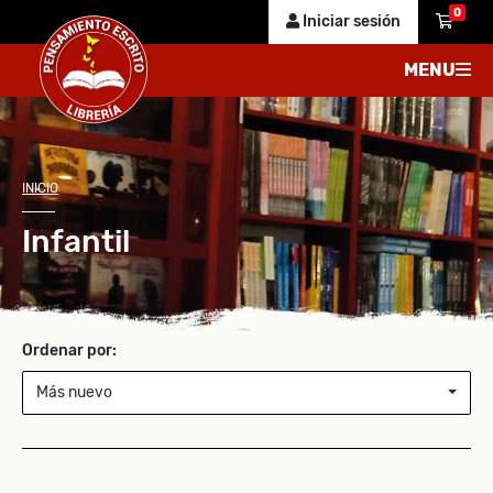
0
Iniciar sesión
MENU
INICIO
Infantil
Ordenar por:
Más nuevo