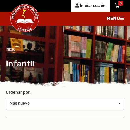
0
Iniciar sesión
MENU
INICIO
Infantil
Ordenar por:
Más nuevo