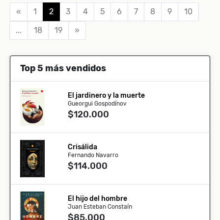
«
1
2
3
4
5
6
7
8
9
10
...
18
19
»
Top 5 más vendidos
El jardinero y la muerte
Gueorgui Gospodínov
$120.000
Crisálida
Fernando Navarro
$114.000
El hijo del hombre
Juan Esteban Constaín
$85.000