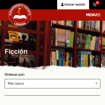
0
Iniciar sesión
MENU
INICIO
Ficción
Ordenar por:
Más nuevo