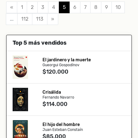
«
1
2
3
4
5
6
7
8
9
10
...
112
113
»
Top 5 más vendidos
El jardinero y la muerte
Gueorgui Gospodínov
$120.000
Crisálida
Fernando Navarro
$114.000
El hijo del hombre
Juan Esteban Constaín
$85.000