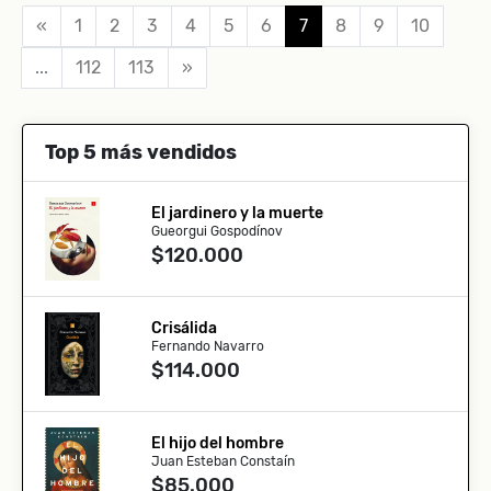
«
1
2
3
4
5
6
7
8
9
10
...
112
113
»
Top 5 más vendidos
El jardinero y la muerte
Gueorgui Gospodínov
$120.000
Crisálida
Fernando Navarro
$114.000
El hijo del hombre
Juan Esteban Constaín
$85.000