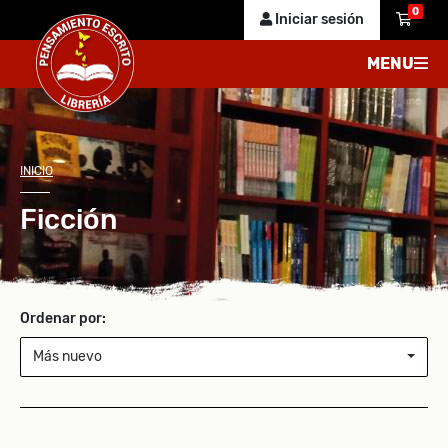
0
Iniciar sesión
MENU
INICIO
Ficción
Ordenar por:
Más nuevo