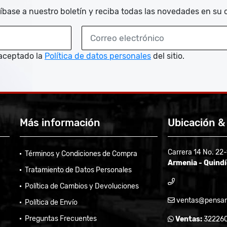
íbase a nuestro boletín y reciba todas las novedades en su 
aceptado la
Política de datos personales
del sitio.
Más información
Ubicación &
Carrera 14 No. 22
Términos y Condiciones de Compra
Armenia - Quind
Tratamiento de Datos Personales
Política de Cambios y Devoluciones
ventas@pensam
Política de Envío
Preguntas Frecuentes
Ventas:
32226