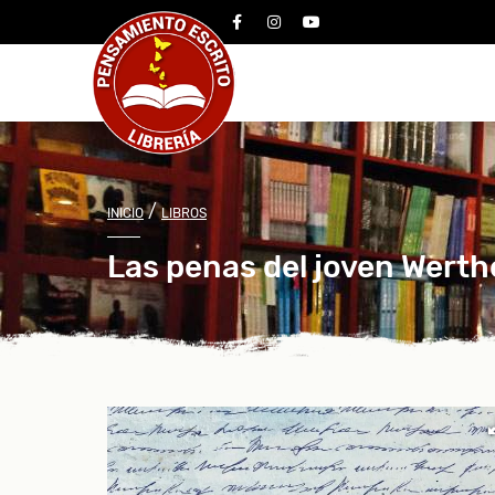
facebook
instagram
youtube
/
INICIO
LIBROS
Las penas del joven Werth