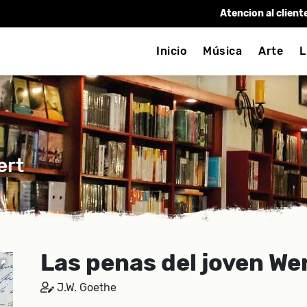
Atencion al client
Inicio
Música
Arte
L
ert
Las penas del joven We
J.W. Goethe