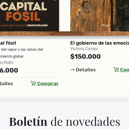
bierno de las emociones
ia Camps
Eduardo Galeano
0.000
$115.000
alles
Comprar
Detalles
Com
Boletín
de novedades