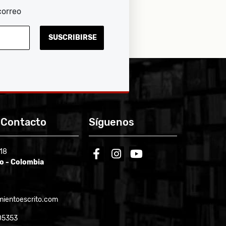
correo
SUSCRIBIRSE
 Contacto
Síguenos
-18
facebook
instagram
youtube
ío - Colombia
ientoescrito.com
05353