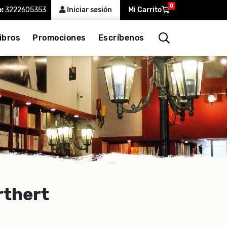
0
e:
3222605353
Iniciar sesión
Mi Carrito
ibros
Promociones
Escríbenos
rthert