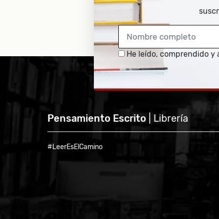
suscr
He leído, comprendido y 
Pensamiento Escrito
| Librería
#LeerEsElCamino