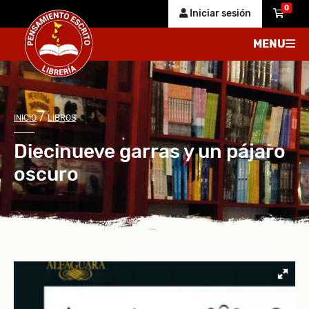
0
Iniciar sesión
MENU
/
INICIO
LIBROS
Diecinueve garras y un pájaro
oscuro