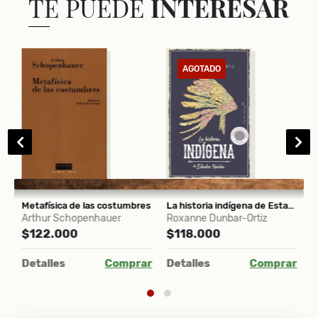
TE PUEDE
INTERESAR
AGOTADO
ictadura (Chile, 1973-1990)
Metafísica de las costumbres
La historia indígena de Estados Unidos
P
Arthur Schopenhauer
Roxanne Dunbar-Ortiz
L
$122.000
$118.000
$
ar
Detalles
Comprar
Detalles
Comprar
D