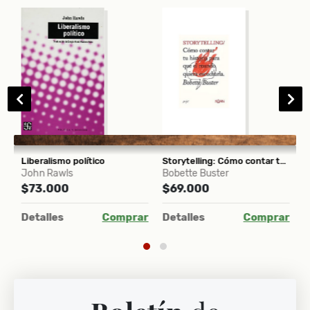
Yósik, el del viejo mercado de Vilnius
Liberalismo político
Storytelling: Cómo contar tu historia para que el mundo quiera escucharla
John Rawls
Bobette Buster
A
$73.000
$69.000
$
ar
Detalles
Comprar
Detalles
Comprar
D