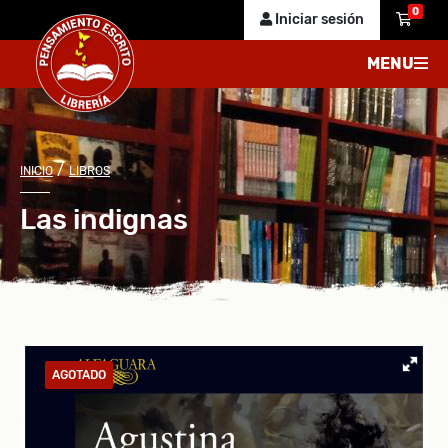
0
Iniciar sesión
MENU
/
INICIO
LIBROS
Las indignas
AGOTADO