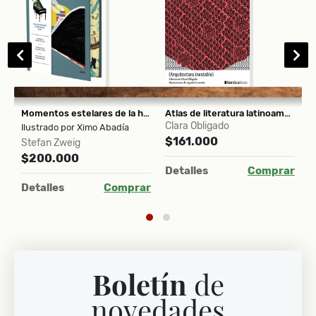
Momentos estelares de la humanidad (Panorama)
Atlas de literatura latinoamericana (Arquitectura inestable)
V
Clara Obligado
Ilustrado por Ximo Abadía
S
$161.000
Stefan Zweig
R
$200.000
$
ar
Detalles
Comprar
Detalles
Comprar
D
Boletín
de
novedades