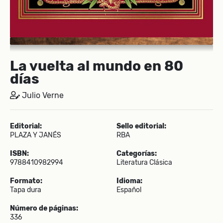
La vuelta al mundo en 80
días
Julio Verne
Editorial:
Sello editorial:
PLAZA Y JANÉS
RBA
ISBN:
Categorías:
9788410982994
Literatura Clásica
Formato:
Idioma:
Tapa dura
Español
Número de páginas:
336