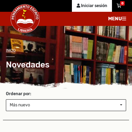
0
Iniciar sesión
MENU
INICIO
Novedades
Ordenar por:
Más nuevo