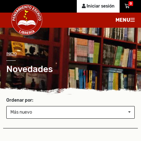
0
Iniciar sesión
MENU
INICIO
Novedades
Ordenar por:
Más nuevo