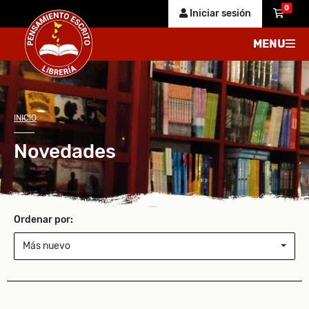
0
Iniciar sesión
MENU
INICIO
Novedades
Ordenar por:
Más nuevo