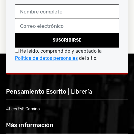
SUSCRIBIRSE
He leído, comprendido y aceptado la
Política de datos personales
del sitio.
Pensamiento Escrito
| Librería
#LeerEsElCamino
Más información