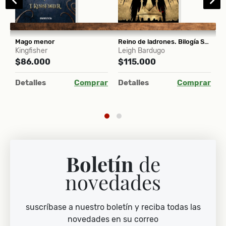
Mago menor
Reino de ladrones. Bilogía Seis de cuervos vol 2
C
Kingfisher
Leigh Bardugo
J
$86.000
$115.000
$
Detalles
Comprar
Detalles
Comprar
D
ar
Boletín
de
novedades
suscríbase a nuestro boletín y reciba todas las
novedades en su correo