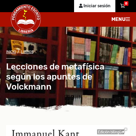
0
Iniciar sesión
MENU
/
INICIO
LIBROS
Lecciones de metafísica
según los apuntes de
Volckmann