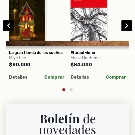
La gran tienda de los sueños
El árbol viene
A
Miye Lee
Munir Hachemi
E
$80.000
$84.000
$
ar
Detalles
Comprar
Detalles
Comprar
D
Boletín
de
novedades