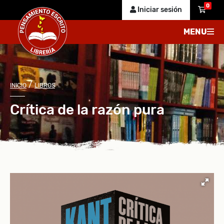
0
Iniciar sesión
MENU
/
INICIO
LIBROS
Crítica de la razón pura