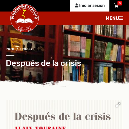
0
Iniciar sesión
MENU
/
INICIO
LIBROS
Después de la crisis