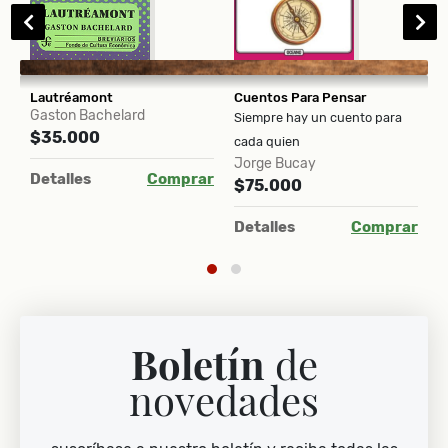
Lautréamont
Cuentos Para Pensar
E
Gaston Bachelard
V
Siempre hay un cuento para
$35.000
$
cada quien
Jorge Bucay
ar
Detalles
Comprar
D
$75.000
Detalles
Comprar
Boletín
de
novedades