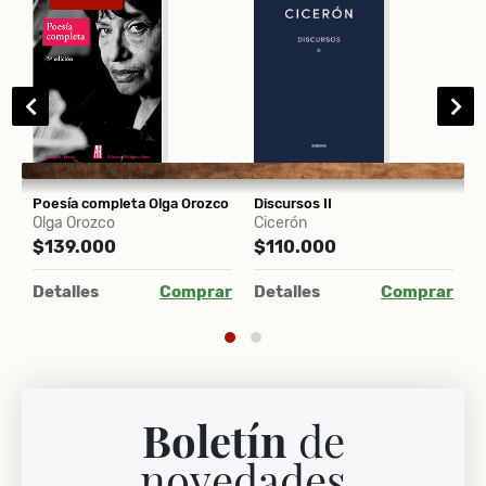
El hombre más inteligente de la historia
Poesía completa Olga Orozco
Discursos II
L
Olga Orozco
Cicerón
V
$139.000
$110.000
$
ar
Detalles
Comprar
Detalles
Comprar
D
Boletín
de
novedades