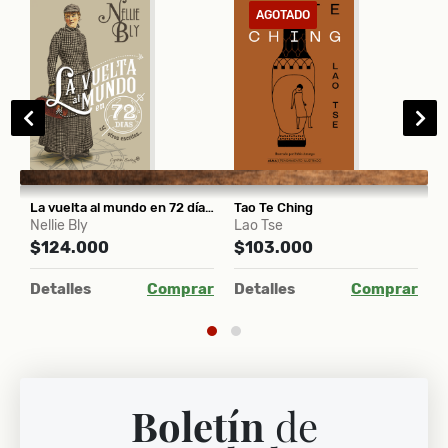
AGOTADO
La vuelta al mundo en 72 días Y otros escritos
Tao Te Ching
P
Nellie Bly
Lao Tse
R
$124.000
$103.000
$
ar
Detalles
Comprar
Detalles
Comprar
D
Boletín
de