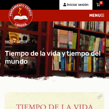
0
Iniciar sesión
MENU
/
INICIO
LIBROS
Tiempo de la vida y tiempo del
mundo