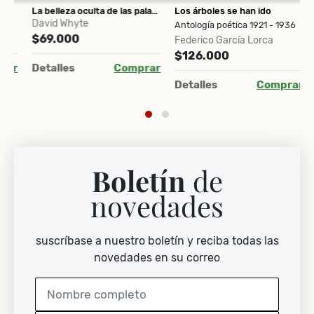
eglas de la menopausia
La belleza oculta de las palabras cotidianas
Los árboles se han ido
David Whyte
A
Antología poética 1921 - 1936
$69.000
$
Federico García Lorca
$126.000
ar
Detalles
Comprar
D
Detalles
Comprar
Boletín
de
novedades
suscríbase a nuestro boletín y reciba todas las
novedades en su correo