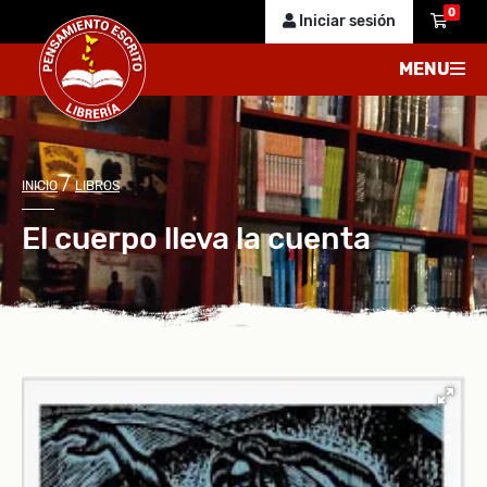
0
Iniciar sesión
MENU
/
INICIO
LIBROS
El cuerpo lleva la cuenta