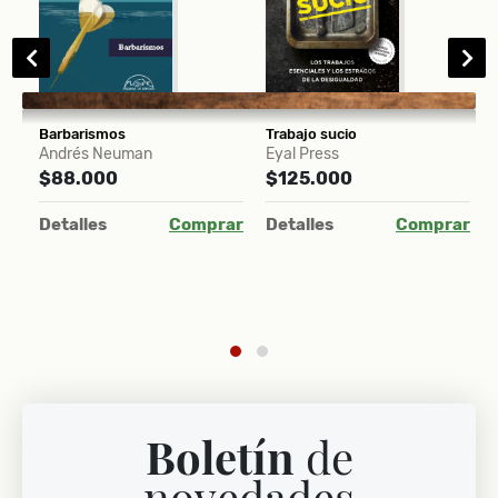
algo bonito
Barbarismos
Trabajo sucio
M
Andrés Neuman
Eyal Press
L
$88.000
$125.000
s
t
ar
Detalles
Comprar
Detalles
Comprar
J
$
D
Boletín
de
novedades