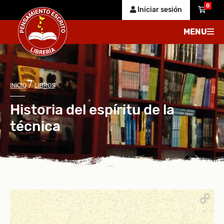
0
Iniciar sesión
MENU
/
INICIO
LIBROS
Historia del espíritu de la
técnica