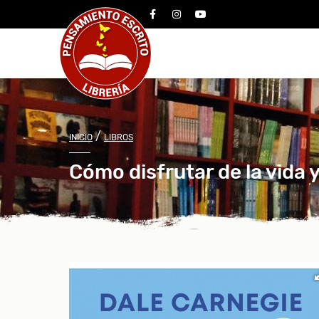
facebook
instagram
youtube
/
INICIO
LIBROS
Cómo disfrutar de la vida y