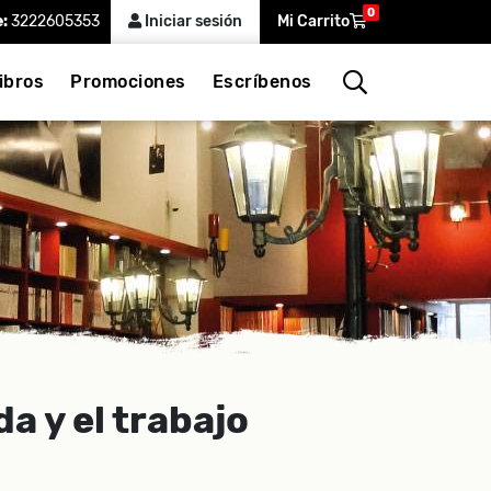
0
e:
3222605353
Iniciar sesión
Mi Carrito
ibros
Promociones
Escríbenos
da y el trabajo