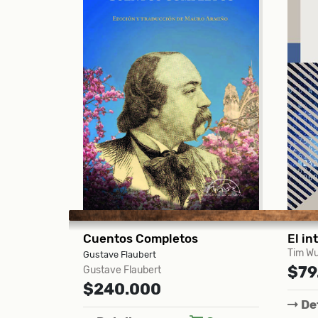
El interruptor principal Auge y caída de los imperios de la información
Rein
Tim Wu
Trono d
$79.000
Sarah 
$12
Detalles
Comprar