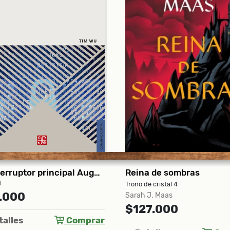
a de sombras
e cristal 4
Animales de la prehistoria
J. Maas
Jeffry - Poluzzi
7.000
$52.000