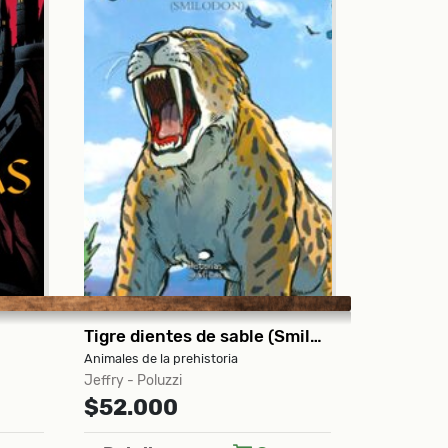
Tigre dientes de sable (Smilodon)
Cuentos Completos
Tim Wu
Gustave Flaubert
$79.0
Gustave Flaubert
$240.000
Detall