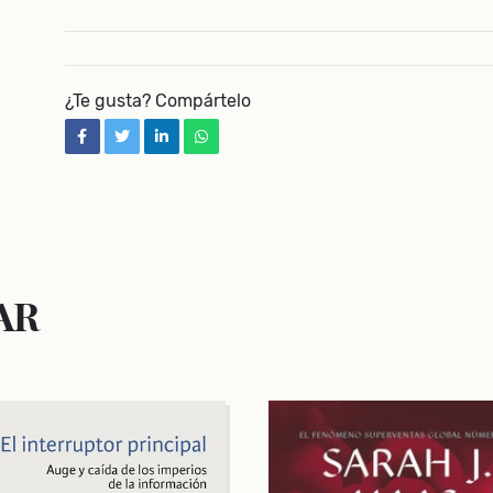
¿Te gusta? Compártelo
facebook
twitter
linkedin
whatsapp
AR