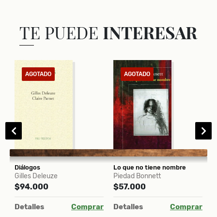
TE PUEDE
INTERESAR
AGOTADO
AGOTADO
Diálogos
Lo que no tiene nombre
R
Gilles Deleuze
Piedad Bonnett
G
ir
$94.000
$57.000
$
Detalles
Comprar
Detalles
Comprar
D