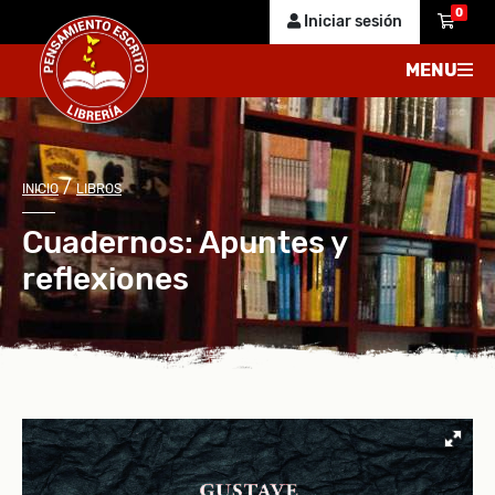
0
Iniciar sesión
MENU
/
INICIO
LIBROS
Cuadernos: Apuntes y
reflexiones