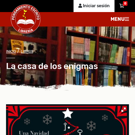
0
Iniciar sesión
MENU
/
INICIO
LIBROS
La casa de los enigmas