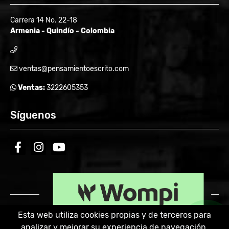
Carrera 14 No. 22-18
Armenia - Quindío - Colombia
ventas@pensamientoescrito.com
Ventas:
3222605353
Síguenos
facebook
instagram
youtube
Esta web utiliza cookies propias y de terceros para
analizar y mejorar su experiencia de navegación.
Powered by: