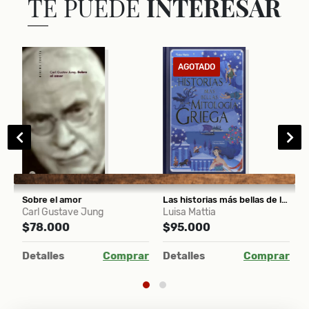
TE PUEDE
INTERESAR
AGOTADO
uana Inés de la Cruz o las trampas de la fe
Sobre el amor
Las historias más bellas de la mitología griega
Carl Gustave Jung
Luisa Mattia
P
$78.000
$95.000
$
ar
Detalles
Comprar
Detalles
Comprar
D