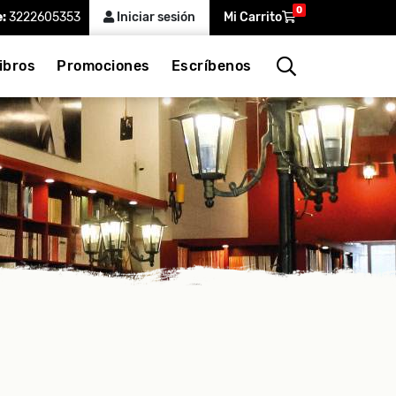
0
e:
3222605353
Iniciar sesión
Mi Carrito
ibros
Promociones
Escríbenos