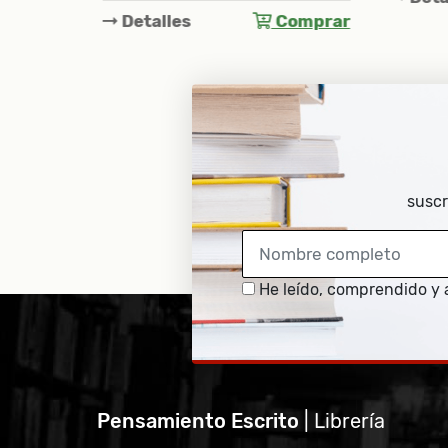
Comprar
suscr
He leído, comprendido y 
Pensamiento Escrito
| Librería