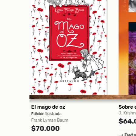
Sobre el miedo
J. Krishnamurti
VV.AA.
$64.000
$95
Detalles
Comprar
Det