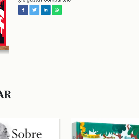
facebook
twitter
linkedin
whatsapp
AR