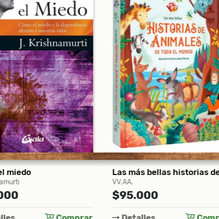
Las más bellas historias de animales de todo el mundo
Gabriel Weisz
.000
$36.000
alles
Comprar
Detalles
Com