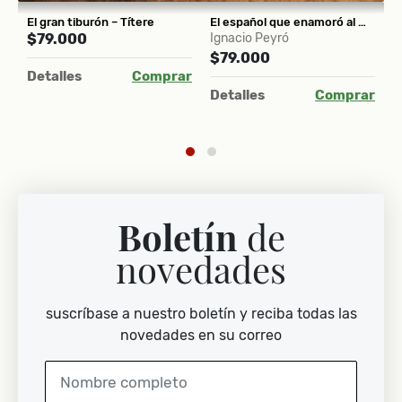
 Serie Julio César 3
El gran tiburón – Títere
El español que enamoró al mundo
U
$79.000
Ignacio Peyró
B
$79.000
S
Detalles
Comprar
$
ar
Detalles
Comprar
D
Boletín
de
novedades
suscríbase a nuestro boletín y reciba todas las
novedades en su correo