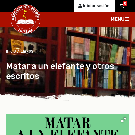
0
Iniciar sesión
MENU
/
INICIO
LIBROS
Matar a un elefante y otros
escritos