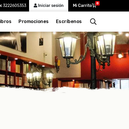
0
e:
3222605353
Iniciar sesión
Mi Carrito
ibros
Promociones
Escríbenos