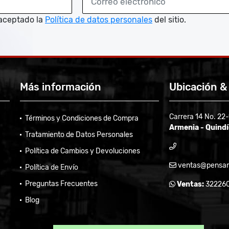
aceptado la
Política de datos personales
del sitio.
Más información
Ubicación &
Carrera 14 No. 22
Términos y Condiciones de Compra
Armenia - Quind
Tratamiento de Datos Personales
Política de Cambios y Devoluciones
ventas@pensam
Política de Envío
Preguntas Frecuentes
Ventas:
32226
Blog