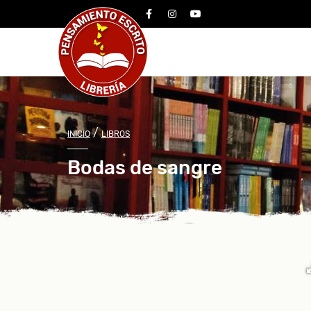
facebook
instagram
youtube
/
INICIO
LIBROS
Bodas de sangre