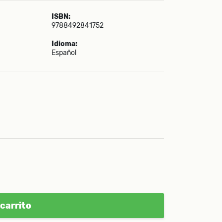
ISBN:
9788492841752
Idioma:
Español
carrito