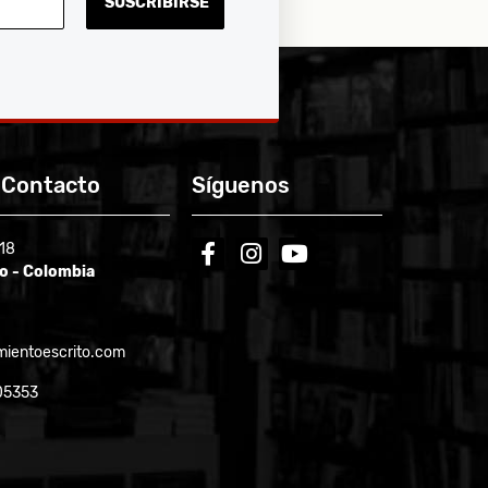
SUSCRIBIRSE
 Contacto
Síguenos
-18
facebook
instagram
youtube
ío - Colombia
ientoescrito.com
05353