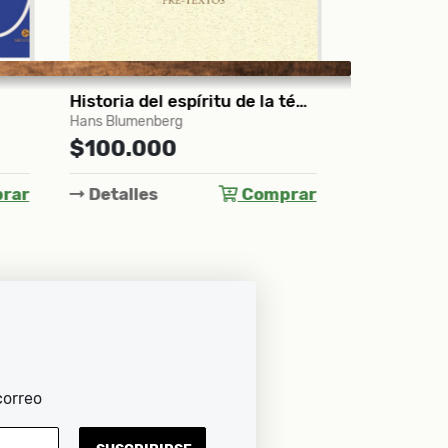
Historia del espíritu de la técnica
Transformers
Eleva tus
Peter Garcia
Libro guía y 
$125.000
Kyle Gray
$125.
prar
Detalles
Comprar
Detall
correo