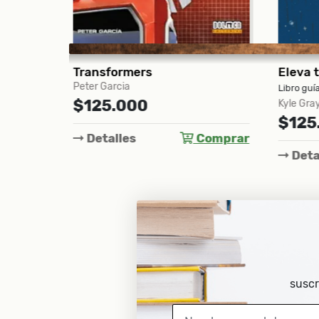
Eleva tus vibraciones
Cocin
Molly 
Libro guía y 48 cartas
$16
Kyle Gray
$125.000
Comprar
Det
Detalles
Comprar
suscr