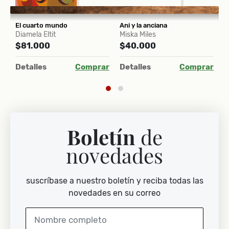
El hospital de la transfiguración
El cuarto mundo
Ani y la anciana
N
Diamela Eltit
Miska Miles
D
$81.000
$40.000
$
ar
Detalles
Comprar
Detalles
Comprar
D
Boletín
de
novedades
suscríbase a nuestro boletín y reciba todas las
novedades en su correo