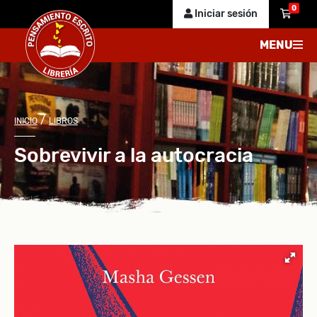
0
Iniciar sesión
MENU
/
INICIO
LIBROS
Sobrevivir a la autocracia