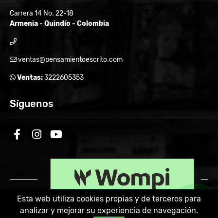
Carrera 14 No. 22-18
Armenia - Quindío - Colombia
ventas@pensamientoescrito.com
Ventas:
3222605353
Síguenos
facebook
instagram
youtube
Esta web utiliza cookies propias y de terceros para
analizar y mejorar su experiencia de navegación.
Powered by: