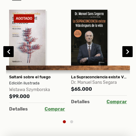
AGOTADO
Feminismo pasado y presente
Saltaré sobre el fuego
La Supraconciencia existe Vida después de la vida
Dr. Manuel Sans Segara
M
Edición ilustrada
$65.000
$
Wistawa Szymborska
$99.000
ar
Detalles
Comprar
D
Detalles
Comprar