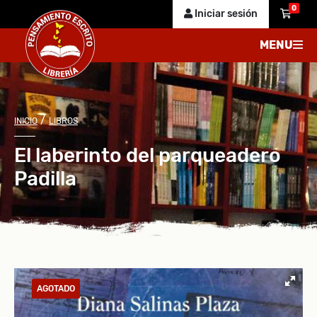
0
Iniciar sesión
MENU
/
INICIO
LIBROS
El laberinto del parqueadero
Padilla
AGOTADO