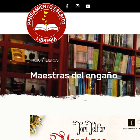
facebook
instagram
youtube
/
INICIO
LIBROS
Maestras del engaño