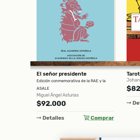
Tarot Rider Waite Guía definitiva
Memo
Johannes Fiebig
Daniel
 RAE y la
Calder
$82.000
$62
Detalles
Comprar
Det
Comprar