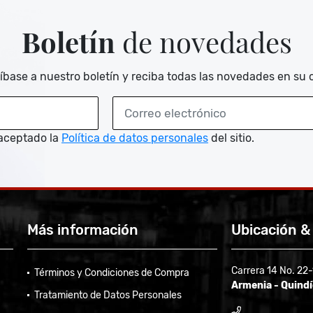
Boletín
de novedades
íbase a nuestro boletín y reciba todas las novedades en su 
aceptado la
Política de datos personales
del sitio.
Más información
Ubicación &
Carrera 14 No. 22
Términos y Condiciones de Compra
Armenia - Quind
Tratamiento de Datos Personales