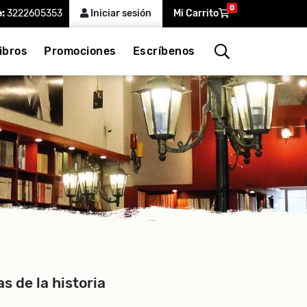
0
e:
3222605353
Iniciar sesión
Mi Carrito
ibros
Promociones
Escríbenos
 de la historia