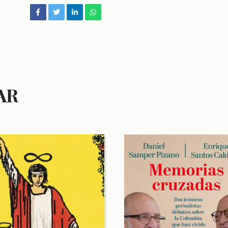
facebook
twitter
linkedin
whatsapp
AR