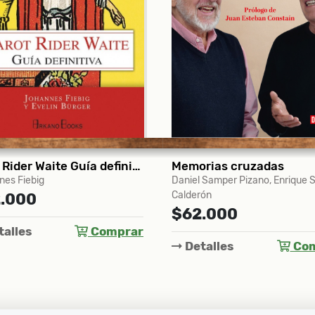
rias cruzadas
 Samper Pizano, Enrique Santos
Ernesto Laclau, Judith Butler, S
ón
Zizek
.000
$78.000
alles
Comprar
Detalles
Com