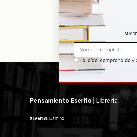
suscr
He leído, comprendido y 
Pensamiento Escrito
| Librería
#LeerEsElCamino