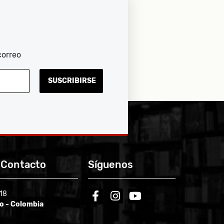
correo
SUSCRIBIRSE
 Contacto
Síguenos
-18
facebook
instagram
youtube
ío - Colombia