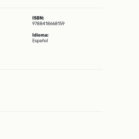
ISBN:
9788418668159
Idioma:
Español