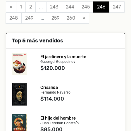
«
1
2
...
243
244
245
246
247
248
249
...
259
260
»
Top 5 más vendidos
El jardinero y la muerte
Gueorgui Gospodínov
$120.000
Crisálida
Fernando Navarro
$114.000
El hijo del hombre
Juan Esteban Constaín
$85.000