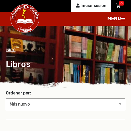
0
Iniciar sesión
MENU
INICIO
Libros
Ordenar por:
Más nuevo