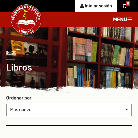
0
Iniciar sesión
MENU
INICIO
Libros
Ordenar por:
Más nuevo