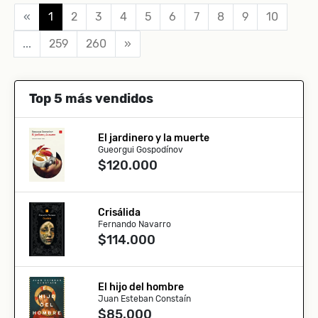
«
1
2
3
4
5
6
7
8
9
10
...
259
260
»
Top 5 más vendidos
El jardinero y la muerte
Gueorgui Gospodínov
$120.000
Crisálida
Fernando Navarro
$114.000
El hijo del hombre
Juan Esteban Constaín
$85.000