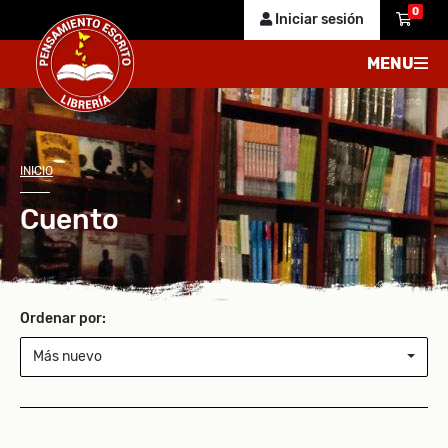
0
Iniciar sesión
MENU
INICIO
Cuento
Ordenar por:
Más nuevo