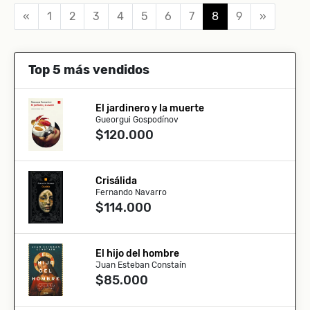
«
1
2
3
4
5
6
7
8
9
»
Top 5 más vendidos
El jardinero y la muerte
Gueorgui Gospodínov
$120.000
Crisálida
Fernando Navarro
$114.000
El hijo del hombre
Juan Esteban Constaín
$85.000