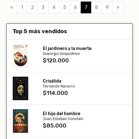
«
1
2
3
4
5
6
7
8
9
»
Top 5 más vendidos
El jardinero y la muerte
Gueorgui Gospodínov
$120.000
Crisálida
Fernando Navarro
$114.000
El hijo del hombre
Juan Esteban Constaín
$85.000