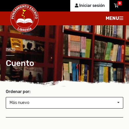
0
Iniciar sesión
MENU
INICIO
Cuento
Ordenar por:
Más nuevo