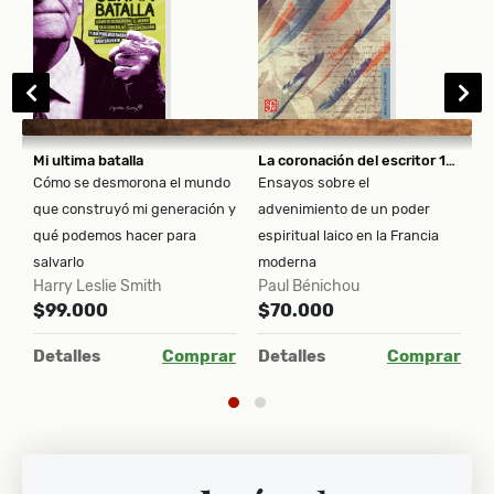
Mi ultima batalla
La coronación del escritor 1750-1830.
V
Cómo se desmorona el mundo
Ensayos sobre el
$
que construyó mi generación y
advenimiento de un poder
qué podemos hacer para
espiritual laico en la Francia
ar
D
salvarlo
moderna
Harry Leslie Smith
Paul Bénichou
$99.000
$70.000
Detalles
Comprar
Detalles
Comprar