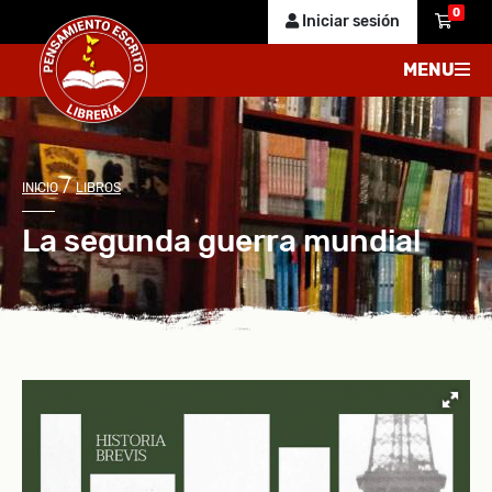
0
Iniciar sesión
MENU
/
INICIO
LIBROS
La segunda guerra mundial