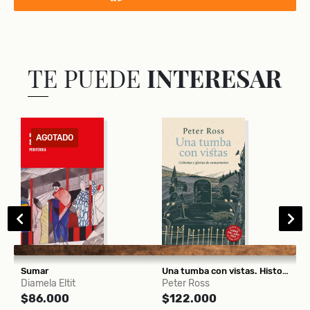
TE PUEDE
INTERESAR
AGOTADO
Sumar
Una tumba con vistas. Historias y glorias de cementerios
F
Diamela Eltit
Peter Ross
C
$86.000
$122.000
s