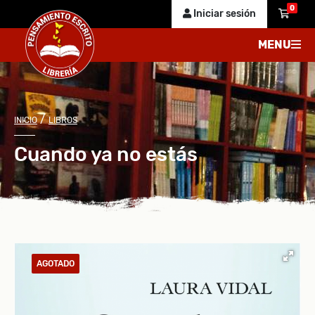
0
Iniciar sesión
MENU
/
INICIO
LIBROS
Cuando ya no estás
AGOTADO