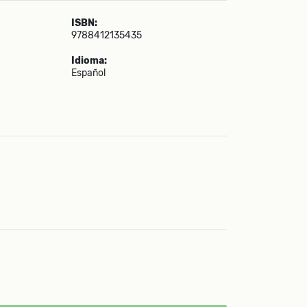
ISBN:
9788412135435
Idioma:
Español