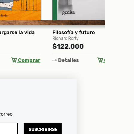
vida
Filosofía y futuro
El optimi
Richard Rorty
Jessica J, 
$122.000
$79.0
prar
Detalles
Comprar
Detall
correo
SUSCRIBIRSE