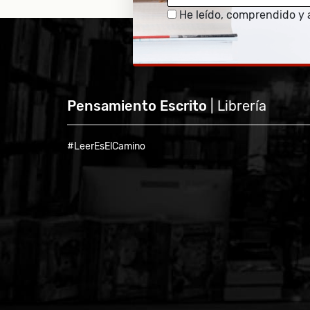
He leído, comprendido y 
Pensamiento Escrito
| Librería
#LeerEsElCamino