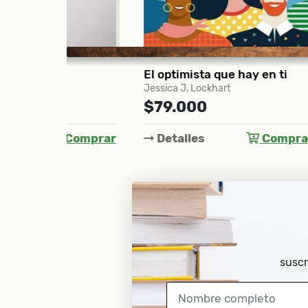
El optimista que hay en ti
Jessica J, Lockhart
Andy W
$79.000
$11
Comprar
Detalles
Comprar
Det
suscr