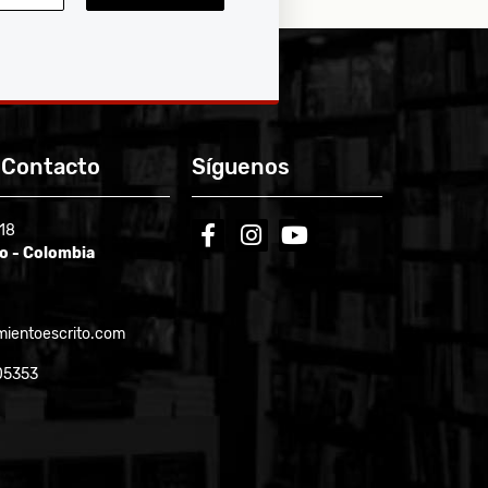
 Contacto
Síguenos
-18
facebook
instagram
youtube
ío - Colombia
ientoescrito.com
05353