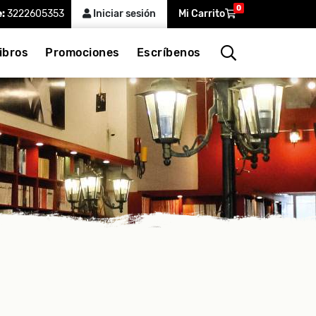
0
e:
3222605353
Iniciar sesión
Mi Carrito
ibros
Promociones
Escríbenos