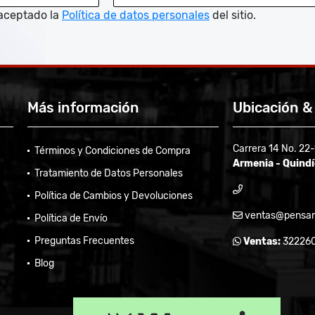
aceptado la
Política de datos personales
del sitio.
Más información
Ubicación &
Carrera 14 No. 22
Términos y Condiciones de Compra
Armenia - Quind
Tratamiento de Datos Personales
Política de Cambios y Devoluciones
ventas@pensam
Política de Envío
Preguntas Frecuentes
Ventas:
32226
Blog