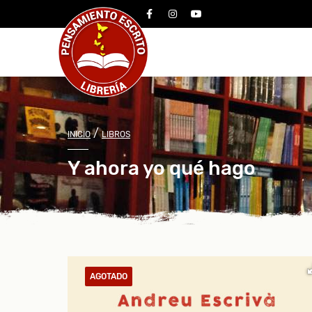
facebook
instagram
youtube
/
INICIO
LIBROS
Y ahora yo qué hago
AGOTADO