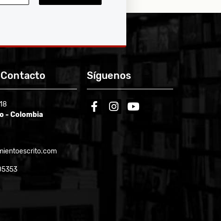
 Contacto
Síguenos
-18
facebook
instagram
youtube
ío - Colombia
ientoescrito.com
05353