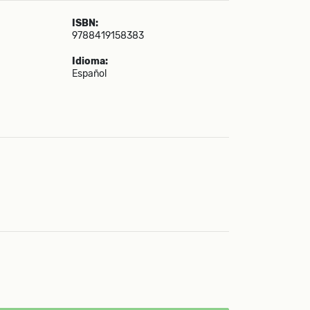
ISBN:
9788419158383
Idioma:
Español