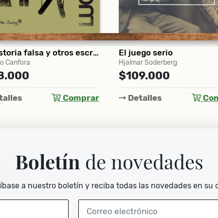
ego serio
Ensayo sobre la lucidez
r Soderberg
José Saramago
9.000
$49.000
alles
Comprar
Detalles
Com
Boletín
de novedades
íbase a nuestro boletín y reciba todas las novedades en su 