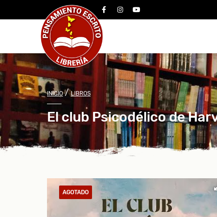
facebook
instagram
youtube
/
INICIO
LIBROS
El club Psicodélico de Har
AGOTADO