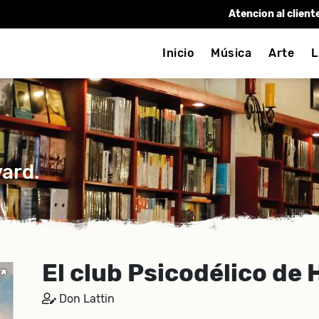
Atencion al client
Inicio
Música
Arte
L
vard.
El club Psicodélico de 
Don Lattin