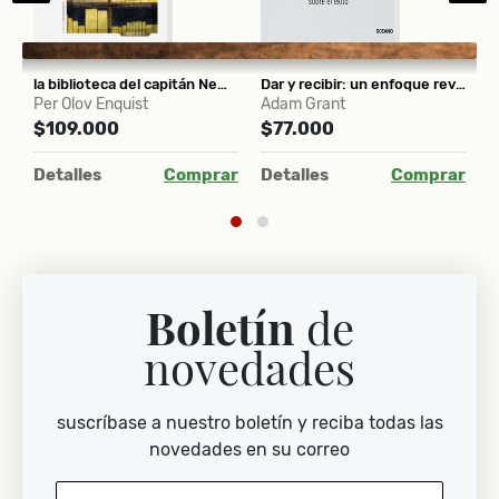
 que conoce la muerte
la biblioteca del capitán Nemo
Dar y recibir: un enfoque revolucionario sobre el éxito
E
Per Olov Enquist
Adam Grant
S
$109.000
$77.000
$
ar
Detalles
Comprar
Detalles
Comprar
D
Boletín
de
novedades
suscríbase a nuestro boletín y reciba todas las
novedades en su correo