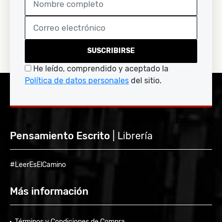
SUSCRIBIRSE
He leído, comprendido y aceptado la
Política de datos personales
del sitio.
Pensamiento Escrito
| Librería
#LeerEsElCamino
Más información
Términos y Condiciones de Compra