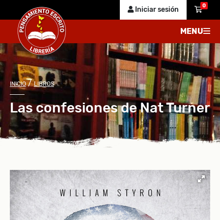
0
Iniciar sesión
MENU
/
INICIO
LIBROS
Las confesiones de Nat Turner