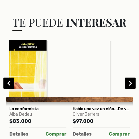
TE PUEDE
INTERESAR
La conformista
Había una vez un niño...De vuelta a casa / Perdido y encontrado / Cómo atrapar una estrella
T
Alba Dedeu
Oliver Jeffers
V
$83.000
$97.000
$
Detalles
Comprar
Detalles
Comprar
D