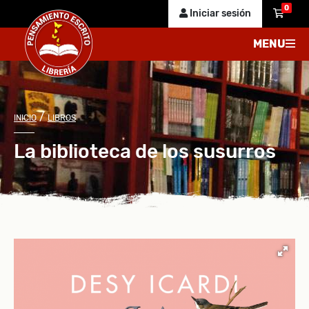
0
Iniciar sesión
MENU
/
INICIO
LIBROS
La biblioteca de los susurros