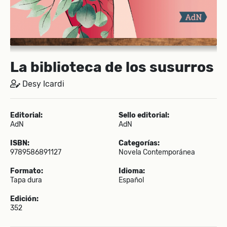
La biblioteca de los susurros
Desy Icardi
Editorial:
Sello editorial:
AdN
AdN
ISBN:
Categorías:
9789586891127
Novela Contemporánea
Formato:
Idioma:
Tapa dura
Español
Edición:
352