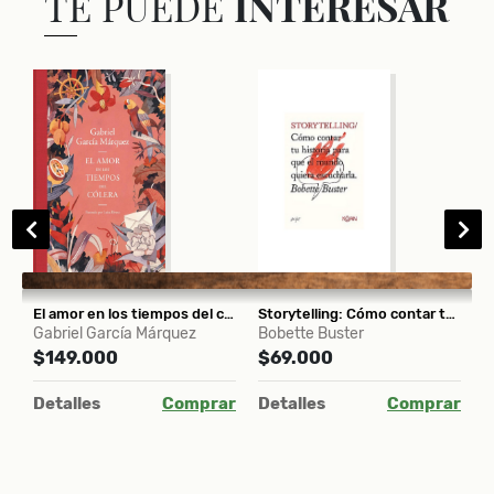
TE PUEDE
INTERESAR
El amor en los tiempos del cólera (ilustrado por Luisa Rivera)
Storytelling: Cómo contar tu historia para que el mundo quiera escucharla
S
Gabriel García Márquez
Bobette Buster
F
$149.000
$69.000
$
Detalles
Comprar
Detalles
Comprar
D
ar