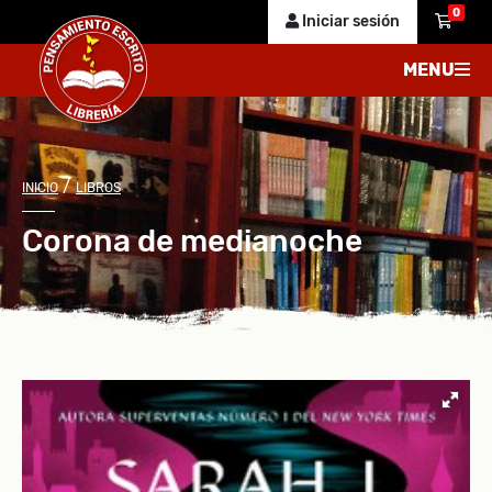
0
Iniciar sesión
MENU
/
INICIO
LIBROS
Corona de medianoche