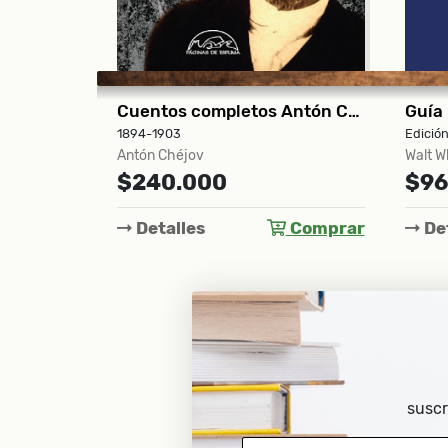
Cuentos completos Antón Chéjov
Guía para la salud y el entrenamiento masculinos
Feno
Jorge 
Edición ilustrada
$75
Walt Whitman
$96.000
Det
Comprar
Detalles
Comprar
suscr