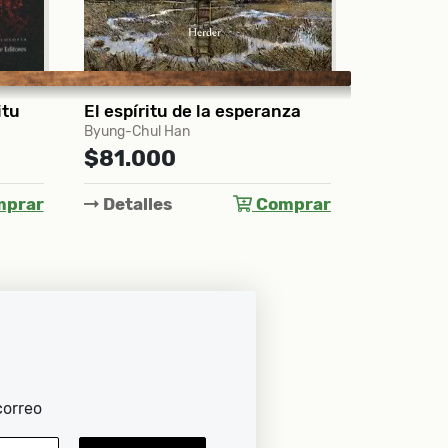
za
Cuentos completos Antón Chéjov
1894-1903
Edición ilust
Antón Chéjov
Walt Whitm
$240.000
$96.0
prar
Detalles
Comprar
Detall
correo