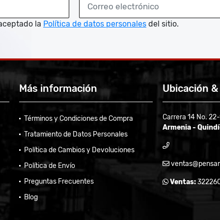
aceptado la
Política de datos personales
del sitio.
Más información
Ubicación &
Carrera 14 No. 22
Términos y Condiciones de Compra
Armenia - Quind
Tratamiento de Datos Personales
Política de Cambios y Devoluciones
ventas@pensam
Política de Envío
Preguntas Frecuentes
Ventas:
32226
Blog