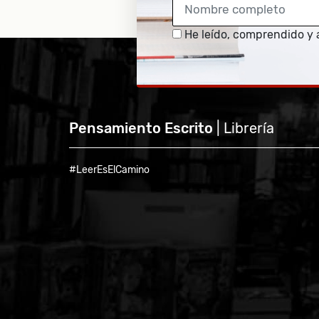
He leído, comprendido y 
Pensamiento Escrito
| Librería
#LeerEsElCamino