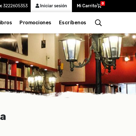
0
e:
3222605353
Iniciar sesión
Mi Carrito
ibros
Promociones
Escríbenos
ba