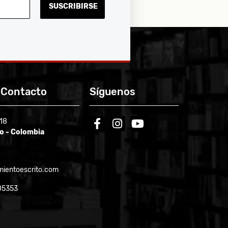
SUSCRIBIRSE
 Contacto
Síguenos
-18
facebook
instagram
youtube
ío - Colombia
ientoescrito.com
05353