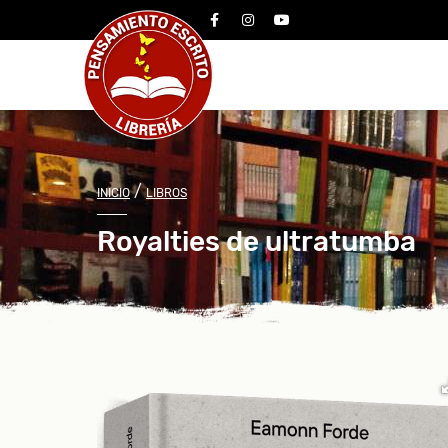
facebook
instagram
youtube
/
INICIO
LIBROS
Royalties de ultratumba