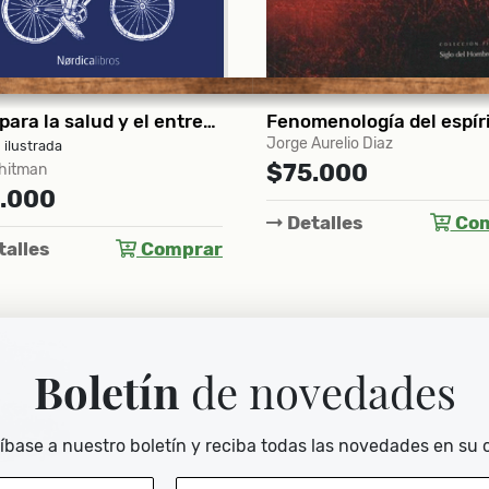
menología del espíritu
El espíritu de la esperan
Aurelio Diaz
Byung-Chul Han
.000
$81.000
alles
Comprar
Detalles
Com
Boletín
de novedades
íbase a nuestro boletín y reciba todas las novedades en su 