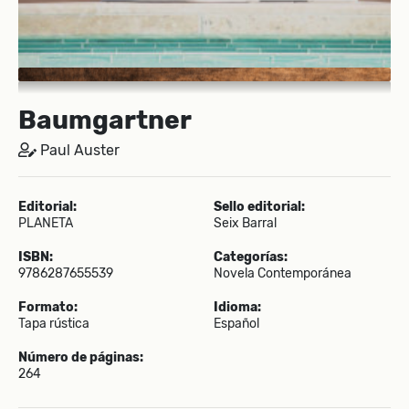
Baumgartner
Paul Auster
Editorial:
Sello editorial:
PLANETA
Seix Barral
ISBN:
Categorías:
9786287655539
Novela Contemporánea
Formato:
Idioma:
Tapa rústica
Español
Número de páginas:
264