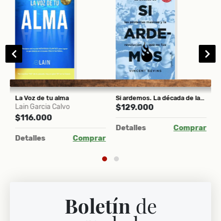
La Voz de tu alma
Si ardemos. La década de las protestas masivas y la revolución que no fue
L
Lain Garcia Calvo
$129.000
T
$116.000
$
Detalles
Comprar
ar
Detalles
Comprar
D
Boletín
de