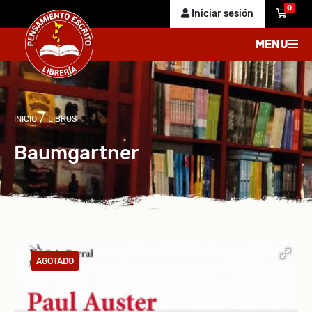
0
Iniciar sesión
MENU
/
INICIO
LIBROS
Baumgartner
AGOTADO