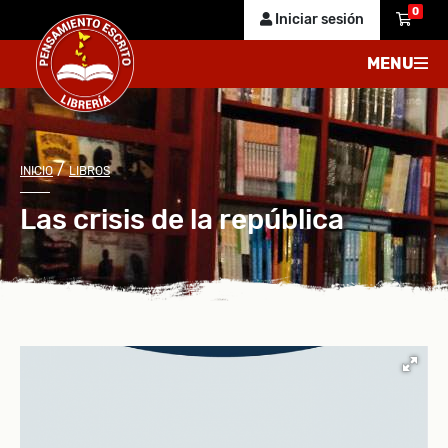
0
Iniciar sesión
MENU
/
INICIO
LIBROS
Las crisis de la república