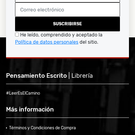
SUSCRIBIRSE
He leído, comprendido y aceptado la
Política de datos personales
del sitio.
Pensamiento Escrito
| Librería
#LeerEsElCamino
Más información
Términos y Condiciones de Compra