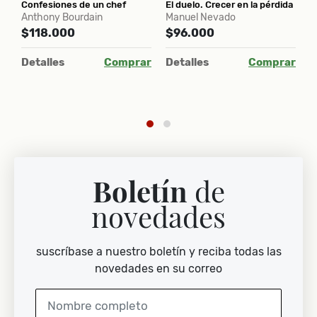
Confesiones de un chef
El duelo. Crecer en la pérdida
T
Anthony Bourdain
Manuel Nevado
E
$118.000
$96.000
$
Detalles
Comprar
Detalles
Comprar
D
ar
Boletín
de
novedades
suscríbase a nuestro boletín y reciba todas las
novedades en su correo