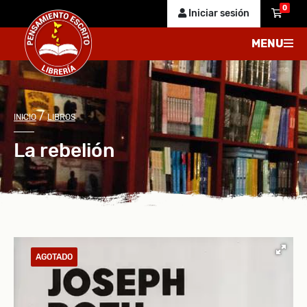
0
Iniciar sesión
MENU
/
INICIO
LIBROS
La rebelión
AGOTADO