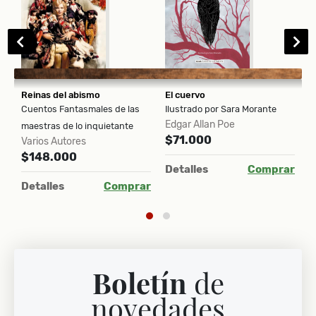
Reinas del abismo
El cuervo
K
Cuentos Fantasmales de las
Ilustrado por Sara Morante
$
Edgar Allan Poe
maestras de lo inquietante
$71.000
Varios Autores
D
$148.000
Detalles
Comprar
ar
Detalles
Comprar
Boletín
de
novedades