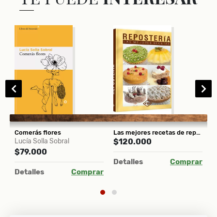
Comerás flores
Las mejores recetas de repostería
Lucía Solla Sobral
$120.000
P
$79.000
$
Detalles
Comprar
ar
Detalles
Comprar
D