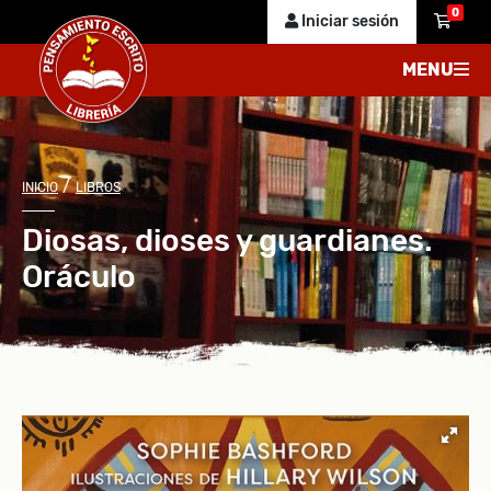
0
Iniciar sesión
MENU
/
INICIO
LIBROS
Diosas, dioses y guardianes.
Oráculo