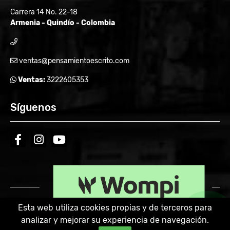
Carrera 14 No. 22-18
Armenia - Quindío - Colombia
ventas@pensamientoescrito.com
Ventas:
3222605353
Síguenos
facebook
instagram
youtube
Esta web utiliza cookies propias y de terceros para
analizar y mejorar su experiencia de navegación.
Powered by: