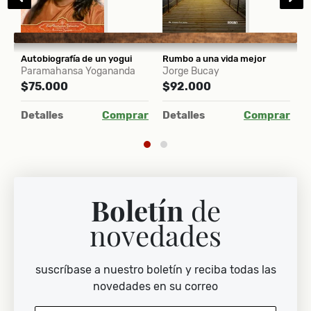
Breve historia de los Estados Unidos
Autobiografía de un yogui
Rumbo a una vida mejor
I
Paramahansa Yogananda
Jorge Bucay
E
$75.000
$92.000
ar
Detalles
Comprar
Detalles
Comprar
D
Boletín
de
novedades
suscríbase a nuestro boletín y reciba todas las
novedades en su correo