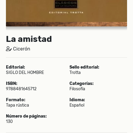
La amistad
Cicerón
Editorial:
Sello editorial:
SIGLO DEL HOMBRE
Trotta
ISBN:
Categorías:
9788481645712
Filosofía
Formato:
Idioma:
Tapa rústica
Español
Número de páginas:
130