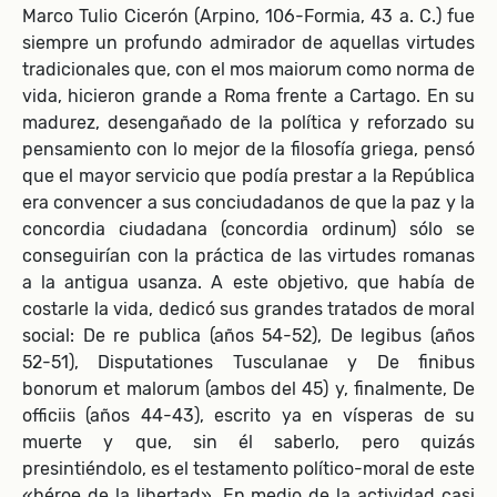
Marco Tulio Cicerón (Arpino, 106-Formia, 43 a. C.) fue
siempre un profundo admirador de aquellas virtudes
tradicionales que, con el mos maiorum como norma de
vida, hicieron grande a Roma frente a Cartago. En su
madurez, desengañado de la política y reforzado su
pensamiento con lo mejor de la filosofía griega, pensó
que el mayor servicio que podía prestar a la República
era convencer a sus conciudadanos de que la paz y la
concordia ciudadana (concordia ordinum) sólo se
conseguirían con la práctica de las virtudes romanas
a la antigua usanza. A este objetivo, que había de
costarle la vida, dedicó sus grandes tratados de moral
social: De re publica (años 54-52), De legibus (años
52-51), Disputationes Tusculanae y De finibus
bonorum et malorum (ambos del 45) y, finalmente, De
officiis (años 44-43), escrito ya en vísperas de su
muerte y que, sin él saberlo, pero quizás
presintiéndolo, es el testamento político-moral de este
«héroe de la libertad». En medio de la actividad casi