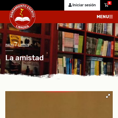
0
Iniciar sesión
MENU
/
INICIO
LIBROS
La amistad