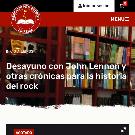
0
Iniciar sesión
MENU
/
INICIO
LIBROS
Desayuno con John Lennon y
otras crónicas para la historia
del rock
AGOTADO