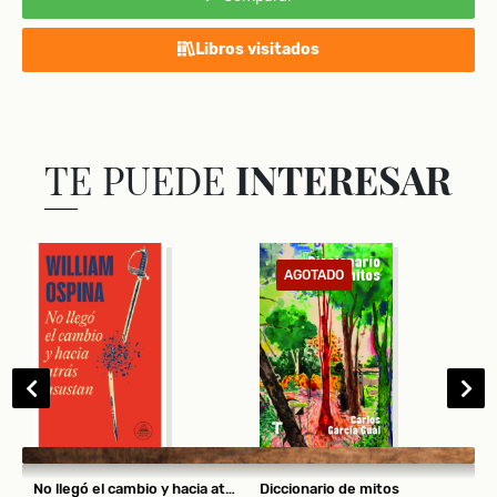
Libros visitados
TE PUEDE
INTERESAR
AGOTADO
No llegó el cambio y hacia atrás asustan
Diccionario de mitos