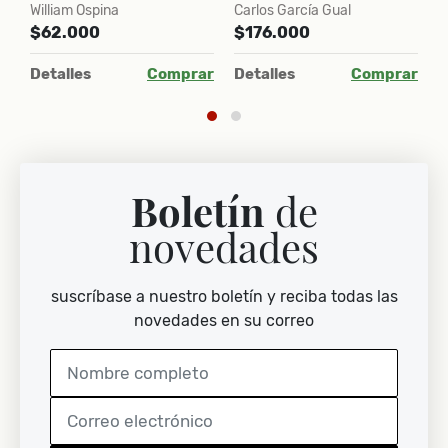
William Ospina
Carlos García Gual
A
$62.000
$176.000
$
ar
Detalles
Comprar
Detalles
Comprar
D
Boletín
de
novedades
suscríbase a nuestro boletín y reciba todas las
novedades en su correo