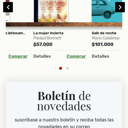
na (Arquitectura inestable)
La mujer incierta
Salir de noche
T
Piedad Bonnett
Mario Calabresi
L
$57.000
$101.000
$
ar
Detalles
Comprar
Detalles
Comprar
D
Boletín
de
novedades
suscríbase a nuestro boletín y reciba todas las
novedades en su correo