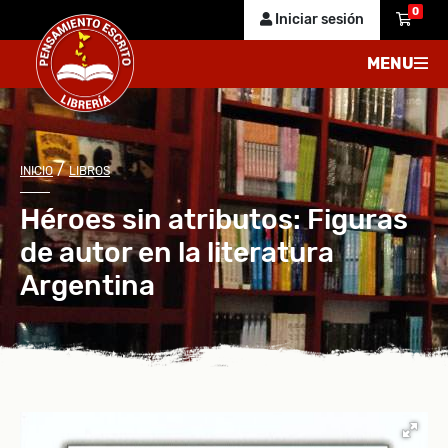
0
Iniciar sesión
MENU
/
INICIO
LIBROS
Héroes sin atributos: Figuras
de autor en la literatura
Argentina