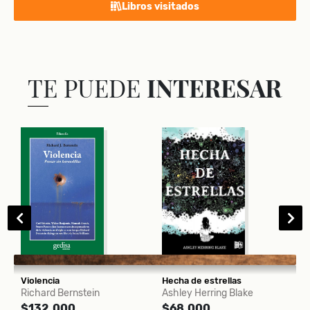
Libros visitados
TE PUEDE
INTERESAR
Violencia
Hecha de estrellas
O
Richard Bernstein
Ashley Herring Blake
N
$132.000
$68.000
$