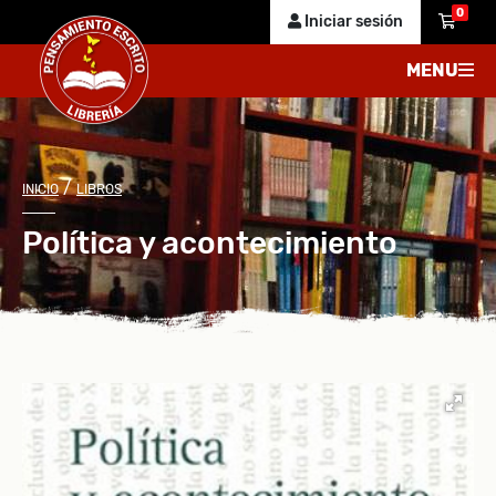
0
Iniciar sesión
MENU
/
INICIO
LIBROS
Política y acontecimiento